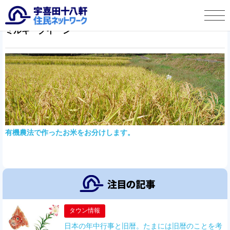
ミルキークイーン
宇喜田十八軒 住民ネットワークとは
タウン情報
この人に聞く
宇喜田十八軒自治会より
有機農法で作ったお米をお分けします。
お便り投稿
タウン情報
日本の年中行事と旧暦。たまには旧暦のことを考