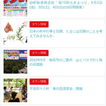
砂町銀座商店街「第73回七夕まつり」8月2日
(金)、3日(土)、4日(日)の3日間開催！
タウン情報
日本の年中行事と旧暦。たまには旧暦のことを考
えてみませんか。
タウン情報
2022年9月 穂高号のご案内 はとバスで行く秋
の信濃路
タウン情報
宇喜田十八軒「春の交流茶会」開催