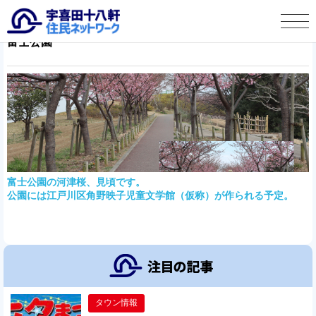
富士公園
宇喜田十八軒 住民ネットワークとは
タウン情報
この人に聞く
宇喜田十八軒自治会より
富士公園の河津桜、見頃です。
公園には江戸川区角野映子児童文学館（仮称）が作られる予定。
お便り投稿
タウン情報