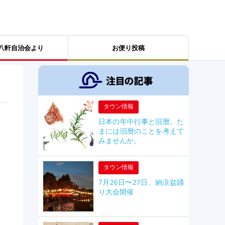
八軒自治会より
お便り投稿
タウン情報
日本の年中行事と旧暦。た
まには旧暦のことを考えて
みませんか。
タウン情報
7月26日〜27日、納涼盆踊
り大会開催