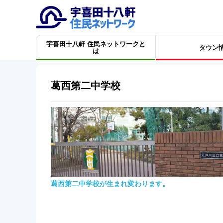
宇喜田十八軒 住民ネットワークと
タウン
は
葛西第二中学校
葛西第二中学校が生まれ変わります。