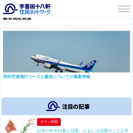
騒音測定装置
宇喜田十八軒 住民ネットワークとは
タウン情報
この人に聞く
宇喜田十八軒自治会より
羽田空港飛行コースと騒音についての最新情報
お便り投稿
タウン情報
日本の年中行事と旧暦。たまには旧暦のことを考