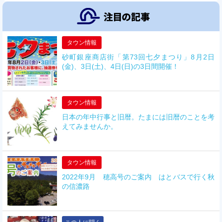
タウン情報
砂町銀座商店街「第73回七夕まつり」8月2日
(金)、3日(土)、4日(日)の3日間開催！
タウン情報
日本の年中行事と旧暦。たまには旧暦のことを考
えてみませんか。
タウン情報
2022年9月 穂高号のご案内 はとバスで行く秋
の信濃路