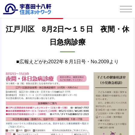
タウン情報
2022年8月10日
宇喜田十八軒 住民ネットワークとは
江戸川区 8月2日〜１５日 夜間・休
日急病診療
タウン情報
この人に聞く
■広報えどがわ2022年８月1日号・No.2009より
宇喜田十八軒自治会より
お便り投稿