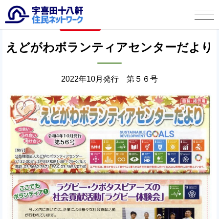
タウン情報
2022年10月30日
宇喜田十八軒 住民ネットワークとは
えどがわボランティアセンターだより
タウン情報
2022年10月発行 第５６号
この人に聞く
宇喜田十八軒自治会より
お便り投稿