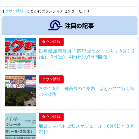
[
タウン情報
]
えどがわボランティアセンターだより
タウン情報
砂町銀座商店街「第73回七夕まつり」8月2日
(金)、3日(土)、4日(日)の3日間開催！
タウン情報
2022年9月 穂高号のご案内 はとバスで行く秋
の信濃路
タウン情報
船堀シネパル 上映スケジュール 8月9日〜８月
22日