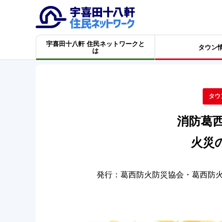
宇喜田十八軒 住民ネットワークと
タウン
は
タウ
消防葛西 
火災
発行：葛西防火防災協会・葛西防