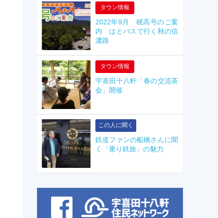
タウン情報
2022年9月 穂高号のご案
内 はとバスで行く秋の信
濃路
タウン情報
宇喜田十八軒「春の交流茶
会」開催
この人に聞く
鉄道ファンの船橋さんに聞
く「乗り鉄旅」の魅力