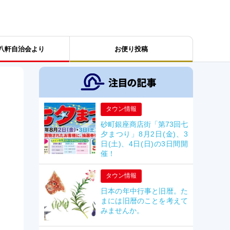
八軒自治会より
お便り投稿
タウン情報
砂町銀座商店街「第73回七
夕まつり」8月2日(金)、3
日(土)、4日(日)の3日間開
催！
タウン情報
日本の年中行事と旧暦。た
まには旧暦のことを考えて
みませんか。