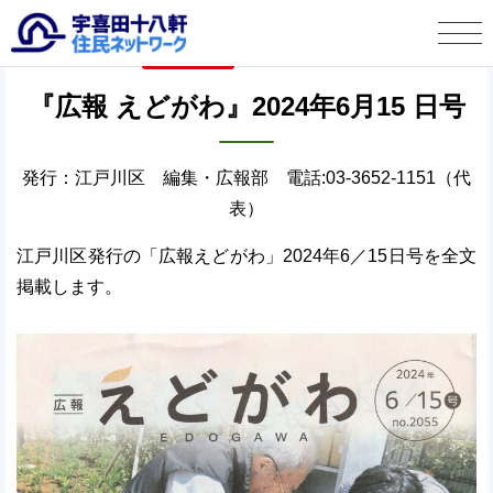
タウン情報
2024年7月4日
宇喜田十八軒 住民ネットワークとは
『広報 えどがわ』2024年6月15 日号
タウン情報
発行：江戸川区 編集・広報部 電話:03-3652-1151（代
この人に聞く
表）
江戸川区発行の「広報えどがわ」2024年6／15日号を全文
宇喜田十八軒自治会より
掲載します。
お便り投稿