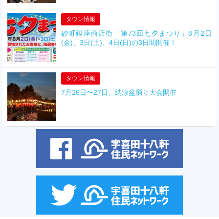
タウン情報
砂町銀座商店街「第73回七夕まつり」8月2日
(金)、3日(土)、4日(日)の3日間開催！
タウン情報
7月26日〜27日、納涼盆踊り大会開催