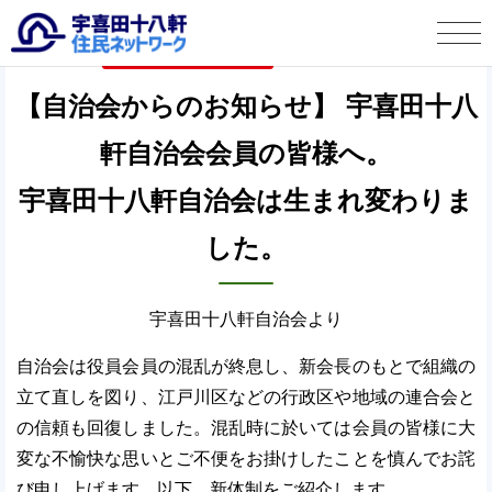
宇喜田十八軒自治会より
2022年2月8日
宇喜田十八軒 住民ネットワークとは
【自治会からのお知らせ】 宇喜田十八
軒自治会会員の皆様へ。
タウン情報
宇喜田十八軒自治会は生まれ変わりま
この人に聞く
した。
宇喜田十八軒自治会より
お便り投稿
宇喜田十八軒自治会より
自治会は役員会員の混乱が終息し、新会長のもとで組織の
立て直しを図り、江戸川区などの行政区や地域の連合会と
の信頼も回復しました。混乱時に於いては会員の皆様に大
変な不愉快な思いとご不便をお掛けしたことを慎んでお詫
び申し上げます。以下、新体制をご紹介します。