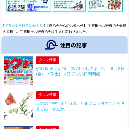
[
宇喜田十八軒自治会より
]
【自治会からのお知らせ】 宇喜田十八軒自治会会員
の皆様へ。宇喜田十八軒自治会は生まれ変わりました。
タウン情報
砂町銀座商店街「第73回七夕まつり」8月2日
(金)、3日(土)、4日(日)の3日間開催！
タウン情報
日本の年中行事と旧暦。たまには旧暦のことを考
えてみませんか。