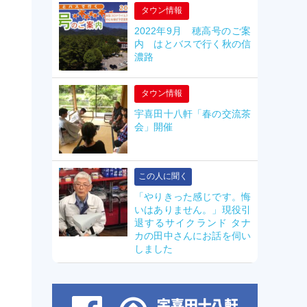
タウン情報
2022年9月 穂高号のご案
内 はとバスで行く秋の信
濃路
タウン情報
宇喜田十八軒「春の交流茶
会」開催
この人に聞く
「やりきった感じです。悔
いはありません。」現役引
退するサイクランド タナ
カの田中さんにお話を伺い
しました