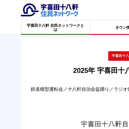
宇喜田十八軒 住民ネットワークと
タウン
は
宇喜田十八
2025年 宇喜田
鉄道模型運転会／十八軒自治会盆踊り／ラジオ