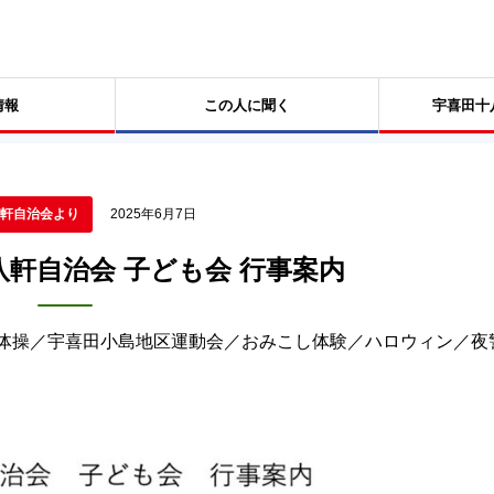
情報
この人に聞く
宇喜田十
軒自治会より
2025年6月7日
十八軒自治会 子ども会 行事案内
体操／宇喜田小島地区運動会／おみこし体験／ハロウィン／夜