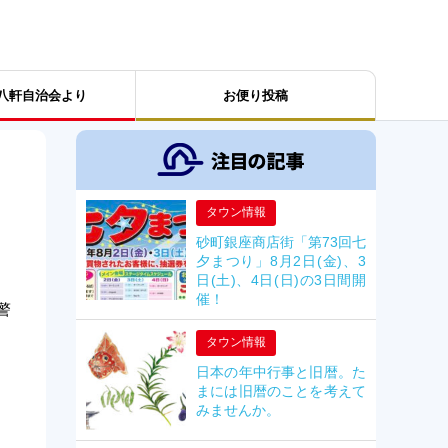
八軒自治会より
お便り投稿
タウン情報
砂町銀座商店街「第73回七
夕まつり」8月2日(金)、3
日(土)、4日(日)の3日間開
催！
警
タウン情報
日本の年中行事と旧暦。た
まには旧暦のことを考えて
みませんか。