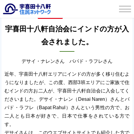
タウン情報
2024年5月19日
宇喜田十八軒 住民ネットワークとは
宇喜田十八軒自治会にインドの方が入
会されました。
タウン情報
この人に聞く
デサイ・ナレンさん バパド・ラフレさん
宇喜田十八軒自治会より
近年、宇喜田十八軒エリアにインドの方が多く移り住むよ
うになりましたが、この度、西部3班エリアにご家族で住
お便り投稿
むインドの方お二人が、宇喜田十八軒自治会に入会してく
ださいました。デサイ・ナレン（Desai Naren）さんとバ
パド・ラフレ（Bapat Rahul）さんという男性の方で、お
二人とも日本が好きで、日本で仕事をされている方で
す。
デサイさんは、このウエブサイトサイトでも紹介した方で