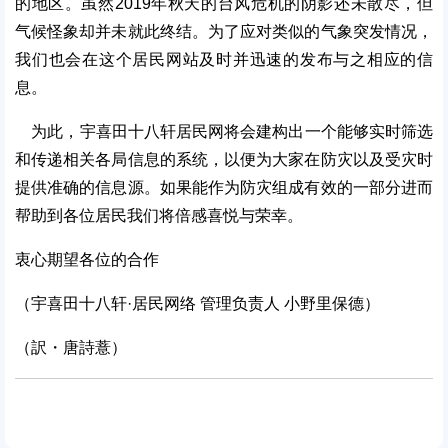
的地区。虽然2019年秋天的台风危机的阴影还未散尽，但
气候怪象却并未就此终结。为了应对类似的气象突发情况，
我们也会在这个居民网站及时并迅速的发布与之相应的信
息。
为此，宇喜田十八轩居民网将会建构出一个能够实时筛选
和传递相关各局信息的系统，以便为大家在防灾以及受灾时
提供准确的信息源。如果能作为防灾组成有效的一部分进而
帮助到各位居民我们将倍感喜悦与荣幸。
衷心期望各位的合作
（宇喜田十八轩·居民网络 管理负责人 小野里保德）
（訳・唐詩薏）