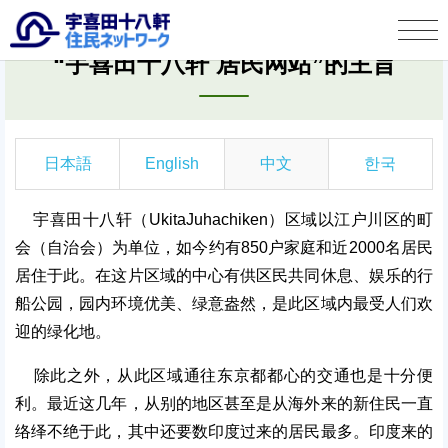
“宇喜田十八轩 居民网站”的主旨
宇喜田十八軒 住民ネットワークとは
タウン情報
日本語
English
中文
한국
この人に聞く
宇喜田十八轩（UkitaJuhachiken）区域以江户川区的町
宇喜田十八軒自治会より
会（自治会）为单位，如今约有850户家庭和近2000名居民
居住于此。在这片区域的中心有供区民共同休息、娱乐的行
お便り投稿
船公园，园内环境优美、绿意盎然，是此区域内最受人们欢
迎的绿化地。
除此之外，从此区域通往东京都都心的交通也是十分便
利。最近这几年，从别的地区甚至是从海外来的新住民一直
络绎不绝于此，其中还要数印度过来的居民最多。印度来的